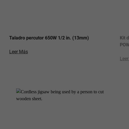
Taladro percutor 650W 1/2 in. (13mm)
Kit 
POW
Leer Más
Lee