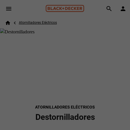
Skip to main content
Breadcrumb
Search
Atornilladores Eléctricos
Home
ATORNILLADORES ELÉCTRICOS
Destornilladores