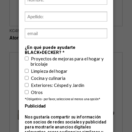
KC4815-B2C
Atornillador Inalámbrico 4,8V - 2 Posiciones