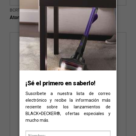
BCRTA01-B2C
Atornillador Monta-Muebles HEXDRIVER